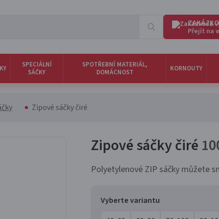
ZAKÁZKO
Přejít na
SPECIÁLNÍ
SPOTŘEBNÍ MATERIÁL,
KY
KORNOUTY
SÁČKY
DOMÁCNOST
áčky
Zipové sáčky čiré
Zipové sáčky čiré
10
Polyetylenové ZIP sáčky můžete sn
Vyberte variantu