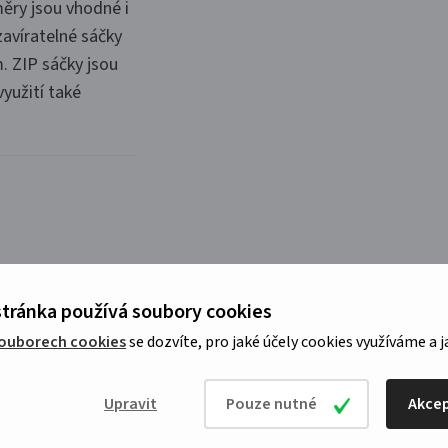
měry jsou vhodné i
zavíratelné sáčky
. ZIP sáčky jsou
yužití také
121 Kč s
tránka používá soubory cookies
DPH
souborech cookies
se dozvíte, pro jaké účely cookies využíváme a j
79 Kč s DPH
Upravit
Pouze nutné
Akcep
m
85 Kč s DPH