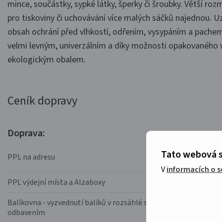
mince, součástky, sypké látky, šperky či šroubky. Větší roz
pro tiskoviny či uchovávání více malých sáčků najednou. U
obsah ochrání před vlhkostí, odřením, vysypáním a pachem
velmi levným, univerzálním a díky možnosti opakovaného v
ekologickým obalem.
Ceník dopravy
Doprava:
Tato webová s
PPL na adresu
V
informacích o 
PPL výdejní místa a Alzaboxy
Balíkovna - vyzvednutí balíků v rozsáhlé síti Balíkoven s rychlý
odbavením