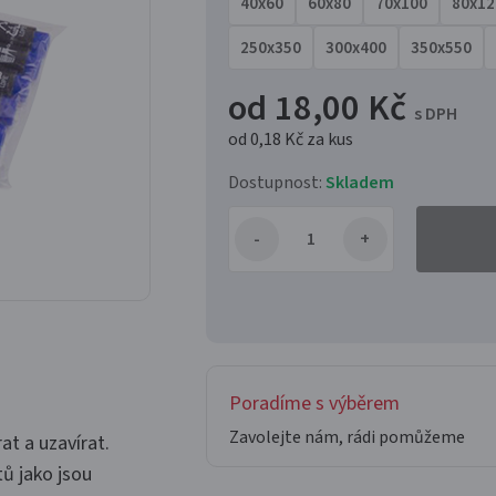
40x60
60x80
70x100
80x12
250x350
300x400
350x550
od 18,00 Kč
s DPH
od 0,18 Kč
za kus
Dostupnost:
Skladem
Poradíme s výběrem
Zavolejte nám, rádi pomůžeme
t a uzavírat.
ů jako jsou