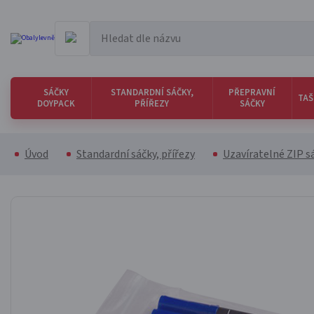
SÁČKY
STANDARDNÍ SÁČKY,
PŘEPRAVNÍ
TAŠ
DOYPACK
PŘÍŘEZY
SÁČKY
Úvod
Standardní sáčky, přířezy
Uzavíratelné ZIP s