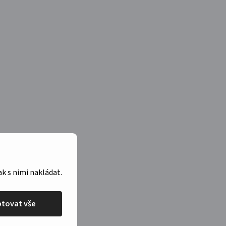
ak s nimi nakládat.
tovat vše