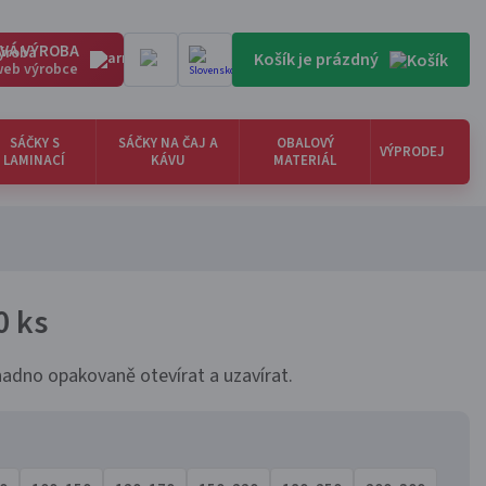
VÁ VÝROBA
Košík je prázdný
 web výrobce
SÁČKY S
SÁČKY NA ČAJ A
OBALOVÝ
VÝPRODEJ
LAMINACÍ
KÁVU
MATERIÁL
0 ks
adno opakovaně otevírat a uzavírat.