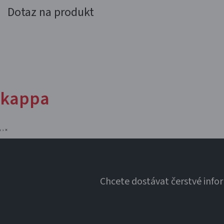
Dotaz na produkt
kappa
‹
›
×
Chcete dostávat čerstvé info