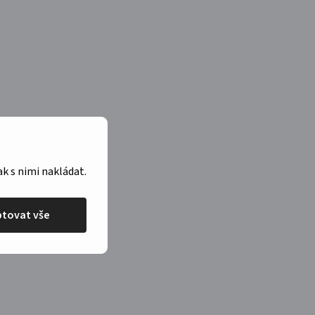
ak s nimi nakládat.
tovat vše