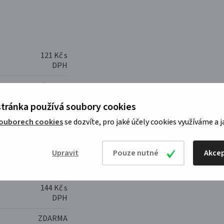
121 Kč s
DPH
79 Kč s DPH
tránka používá soubory cookies
m
85 Kč s DPH
souborech cookies
se dozvíte, pro jaké účely cookies využíváme a j
95 Kč s DPH
Upravit
Pouze nutné
Akcep
139 Kč s
DPH
144 Kč s
DPH
ZDARMA