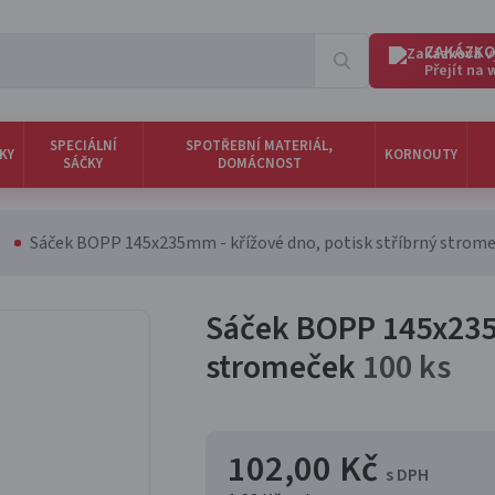
ZAKÁZKO
Přejít na
SPECIÁLNÍ
SPOTŘEBNÍ MATERIÁL,
KY
KORNOUTY
SÁČKY
DOMÁCNOST
Sáček BOPP 145x235mm - křížové dno, potisk stříbrný strom
Sáček BOPP 145x235m
stromeček
100 ks
102,00 Kč
s DPH