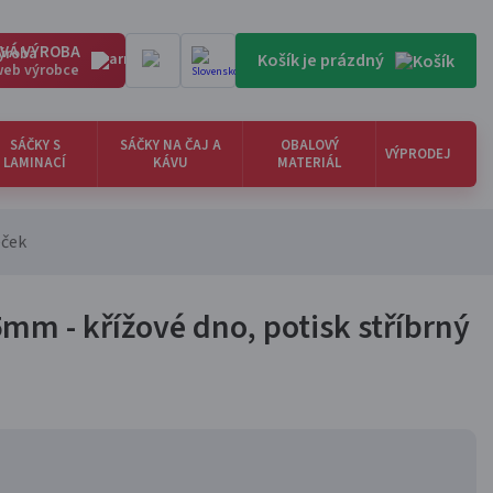
VÁ VÝROBA
Košík je prázdný
 web výrobce
SÁČKY S
SÁČKY NA ČAJ A
OBALOVÝ
VÝPRODEJ
LAMINACÍ
KÁVU
MATERIÁL
eček
m - křížové dno, potisk stříbrný