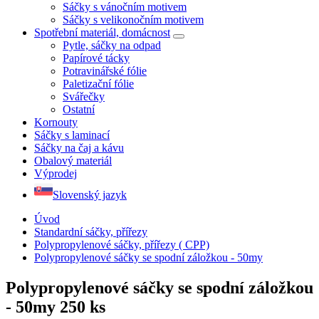
Sáčky s vánočním motivem
Sáčky s velikonočním motivem
Spotřební materiál, domácnost
Pytle, sáčky na odpad
Papírové tácky
Potravinářské fólie
Paletizační fólie
Svářečky
Ostatní
Kornouty
Sáčky s laminací
Sáčky na čaj a kávu
Obalový materiál
Výprodej
Slovenský jazyk
Úvod
Standardní sáčky, přířezy
Polypropylenové sáčky, přířezy ( CPP)
Polypropylenové sáčky se spodní záložkou - 50my
Polypropylenové sáčky se spodní záložkou
- 50my
250 ks