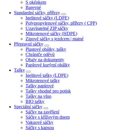
S okénkem
Barevné
Standardní sáčky, přířezy
Igelitové sáčky (LDPE)
Polypropylenové sáčky, přířezy ( CPP)
Uzavíratelné ZIP sáčky
Mikrotenové sáčky (HDPE)
Zipové sáčky s jezdcem | matné
Přepravní sáčky
Plastové obálky, tašky
Chrániče oděvů
Obaly na dokumenty
Papírové kurýrní obálky
Tašky
Igelitové tašky (LDPE)
Mikrotenové tašky
Tašky papírové
Tašky vhodné pro potisk
Tašky na víno
BIO tašky
Speciální sáčky
Sáčky na zavěšení
Sáčky s křížovým dnem
Vakuové sáčky
Sáčky s kapsou