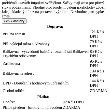
problémů uzavařít impulsní svářečkou. Sáčky mají atest pro přímý
styk s potravinami. Vhodné pro: prodejní balení jakéhokoliv zboží,
kde je kladený důraz na postavení výrobku. Nevhodné pro: sypké
směsi
Ceník dopravy
Doprava:
121 Kč s
PPL na adresu
DPH
79 Kč s
PPL výdejní místa a Alzaboxy
DPH
Balíkovna - vyzvednutí balíků v rozsáhlé síti Balíkoven
85 Kč s
s rychlým odbavením
DPH
95 Kč s
Zásilkovna
DPH
139 Kč s
Balíkovna na adresu
DPH
144 Kč s
DPD - Doručení s hodinovým upřesněním
DPH
Osobní odběr
ZDARMA
Platba:
Dobírka
42 Kč s DPH
Platba předem - bankovním převodem
ZDARMA