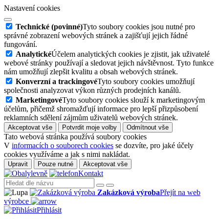
Nastavení cookies
Technické (povinné)
Tyto soubory cookies jsou nutné pro
správné zobrazení webových stránek a zajišťují jejich řádné
fungování.
Analytické
Účelem analytických cookies je zjistit, jak uživatelé
webové stránky používají a sledovat jejich návštěvnost. Tyto funkce
nám umožňují zlepšit kvalitu a obsah webových stránek.
Konverzní a trackingové
Tyto soubory cookies umožňují
společnosti analyzovat výkon různých prodejních kanálů.
Marketingové
Tyto soubory cookies slouží k marketingovým
účelům, přičemž shromažďují informace pro lepší přizpůsobení
reklamních sdělení zájmům uživatelů webových stránek.
Akceptovat vše
Potvrdit moje volby
Odmítnout vše
Tato webová stránka používá soubory cookies
V
informacích o souborech cookies
se dozvíte, pro jaké účely
cookies využíváme a jak s nimi nakládat.
Upravit
Pouze nutné
Akceptovat vše
Kontakt
Zakázková výroba
Přejít na web
výrobce
Přihlásit