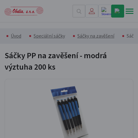
Úvod
Speciální sáčky
Sáčky na zavěšení
Sáčky
Sáčky PP na zavěšení - modrá
výztuha
200 ks