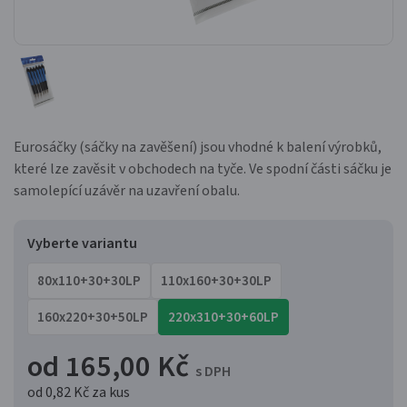
Eurosáčky (sáčky na zavěšení) jsou vhodné k balení výrobků,
které lze zavěsit v obchodech na tyče. Ve spodní části sáčku je
samolepící uzávěr na uzavření obalu.
Vyberte variantu
80x110+30+30LP
110x160+30+30LP
160x220+30+50LP
220x310+30+60LP
od 165,00 Kč
s DPH
od 0,82 Kč
za kus