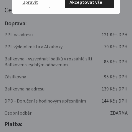
Upravit
Akceptovat vše
Ceník dopravy
Doprava:
PPL na adresu
121 Kč s DPH
PPL výdejní místa a Alzaboxy
79 Kč s DPH
Balíkovna - vyzvednutí balíků v rozsáhlé síti
85 Kč s DPH
Balíkoven s rychlým odbavením
Zásilkovna
95 Kč s DPH
Balíkovna na adresu
139 Kč s DPH
DPD - Doručení s hodinovým upřesněním
144 Kč s DPH
Osobní odběr
ZDARMA
Platba: