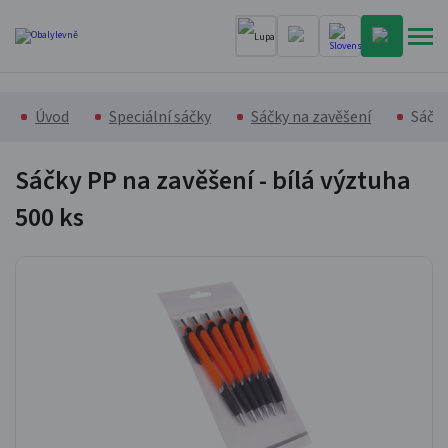
Úvod
Speciální sáčky
Sáčky na zavěšení
Sáčky
Sáčky PP na zavěšení - bílá výztuha
500 ks