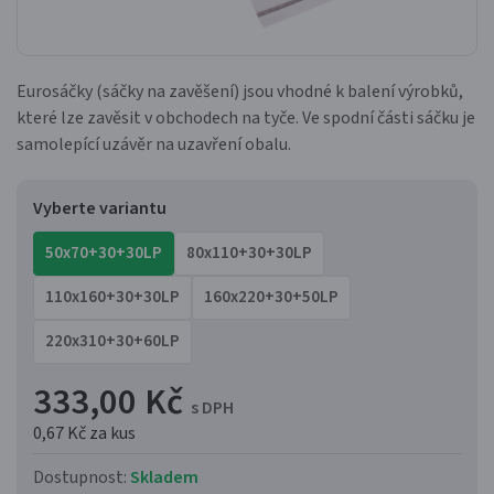
Eurosáčky (sáčky na zavěšení) jsou vhodné k balení výrobků,
které lze zavěsit v obchodech na tyče. Ve spodní části sáčku je
samolepící uzávěr na uzavření obalu.
Vyberte variantu
50x70+30+30LP
80x110+30+30LP
110x160+30+30LP
160x220+30+50LP
220x310+30+60LP
333,00 Kč
s DPH
0,67 Kč
za kus
Dostupnost:
Skladem