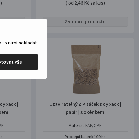
)
( od 2,46 Kč za kus)
tu
2 variant produktu
ak s nimi nakládat.
tovat vše
oypack |
Uzaviratelný ZIP sáček Doypack |
nkem
papír | s okénkem
PP
Materiál:
PAP/OPP
ks
Prodejní balení:
100 ks