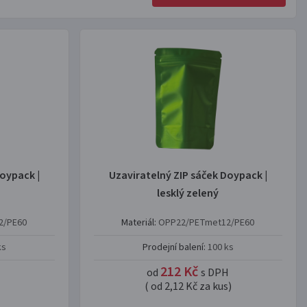
oypack |
Uzaviratelný ZIP sáček Doypack |
lesklý zelený
2/PE60
Materiál:
OPP22/PETmet12/PE60
ks
Prodejní balení:
100 ks
212 Kč
od
s DPH
( od 2,12 Kč za kus)