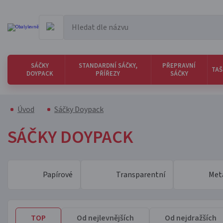
SÁČKY
STANDARDNÍ SÁČKY,
PŘEPRAVNÍ
TAŠ
DOYPACK
PŘÍŘEZY
SÁČKY
Úvod
Sáčky Doypack
SÁČKY DOYPACK
Papírové
Transparentní
Meta
TOP
Od nejlevnějších
Od nejdražších