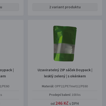
tu
2 variant produktu
oypack |
Uzaviratelný ZIP sáček Doypack |
nkem
lesklý zelený | s okénkem
2/PE60
Materiál:
OPP22/PETmet12/PE60
ks
Prodejní balení:
100 ks
246 Kč
H
od
s DPH