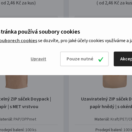
( od 2,46 Kč za kus)
( od 2,46 Kč za kus
 variant produktu
2 variant produk
tránka používá soubory cookies
souborech cookies
se dozvíte, pro jaké účely cookies využíváme a j
Upravit
Pouze nutné
Akcep
telný ZIP sáček Doypack |
Uzaviratelný ZIP sáček D
pír | s MET vrstvou
papír hnědý | s oké
ateriál:
PAP/OPPmet
Materiál:
Kraft/PET/C
rodejní balení:
100 ks
Prodejní balení:
100 