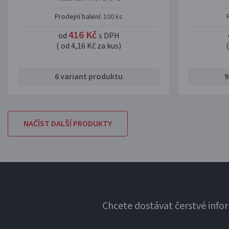
Prodejní balení:
100 ks
416 Kč
od
s DPH
( od 4,16 Kč za kus)
6 variant produktu
9
NAČÍST DALŠÍ PRODUKTY
Chcete dostávat čerstvé info