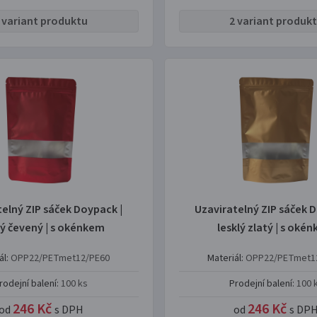
 variant produktu
2 variant produk
telný ZIP sáček Doypack |
Uzaviratelný ZIP sáček D
lý čevený | s okénkem
lesklý zlatý | s oké
ál:
OPP22/PETmet12/PE60
Materiál:
OPP22/PETmet1
rodejní balení:
100 ks
Prodejní balení:
100 
246 Kč
246 Kč
od
s DPH
od
s DP