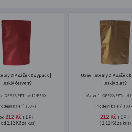
telný ZIP sáček Doypack |
Uzaviratelný ZIP sáček D
lesklý červený
lesklý zlatý
ál:
OPP22/PETmet12/PE60
Materiál:
OPP22/PETmet1
rodejní balení:
100 ks
Prodejní balení:
100 
212 Kč
212 Kč
od
s DPH
s DPH
( od 2,12 Kč za kus)
( 2,12 Kč za kus)