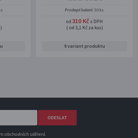
ks
Prodejní balení:
50 ks
310 Kč
H
od
s DPH
)
( od 3,1 Kč za kus)
tu
9 variant produktu
ODESLAT
m obchodních sdělení.