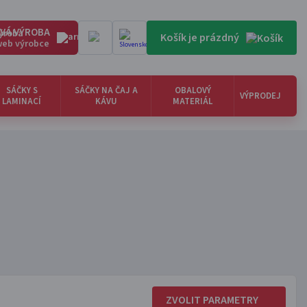
VÁ VÝROBA
Košík je prázdný
 web výrobce
SÁČKY S
SÁČKY NA ČAJ A
OBALOVÝ
VÝPRODEJ
LAMINACÍ
KÁVU
MATERIÁL
ZVOLIT PARAMETRY