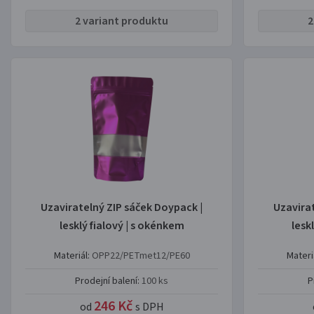
2 variant produktu
2
Uzaviratelný ZIP sáček Doypack |
Uzavira
lesklý fialový | s okénkem
lesk
Materiál:
OPP22/PETmet12/PE60
Materi
Prodejní balení:
100 ks
P
246 Kč
od
s DPH