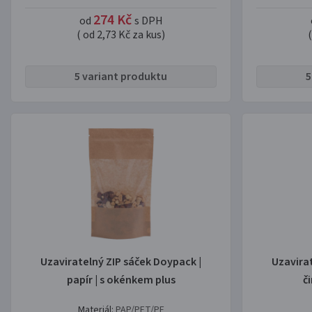
274 Kč
od
s DPH
( od 2,73 Kč za kus)
5 variant produktu
5
Uzaviratelný ZIP sáček Doypack |
Uzavira
papír | s okénkem plus
č
Materiál:
PAP/PET/PE