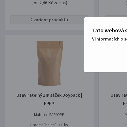
( od 2,46 Kč za kus)
2 variant produktu
2
Tato webová s
V
informacích o 
Uzaviratelný ZIP sáček Doypack |
Uzavira
papír
pa
Materiál:
PAP/OPP
M
Prodejní balení:
100 ks
P