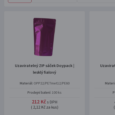
Uzaviratelný ZIP sáček Doypack |
Uzavira
lesklý fialový
Materiál:
OPP22/PETmet12/PE60
Materi
Prodejní balení:
100 ks
P
212 Kč
s DPH
( 2,12 Kč za kus)