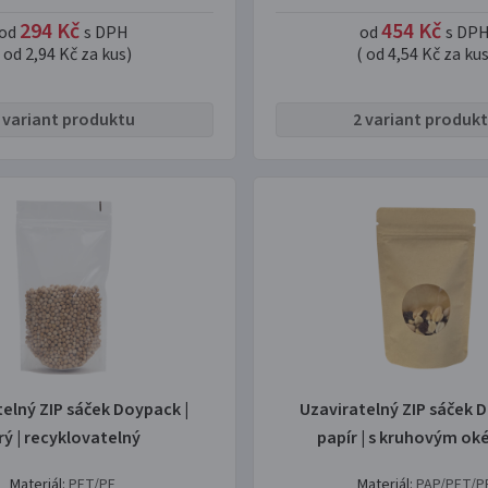
294 Kč
454 Kč
od
s DPH
od
s DP
( od 2,94 Kč za kus)
( od 4,54 Kč za kus
 variant produktu
2 variant produk
telný ZIP sáček Doypack |
Uzaviratelný ZIP sáček D
irý | recyklovatelný
papír | s kruhovým o
Materiál:
PET/PE
Materiál:
PAP/PET/P