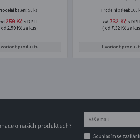
Prodejní balení:
50 ks
Prodejní balení:
100 
259 Kč
732 Kč
od
s DPH
od
s DP
( od 2,59 Kč za kus)
( od 7,32 Kč za kus
 variant produktu
1 variant produk
rmace o našich produktech?
Souhlasím se zasílání