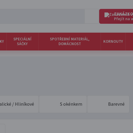
ZAKÁZKO
Přejít na
SPECIÁLNÍ
SPOTŘEBNÍ MATERIÁL,
KY
KORNOUTY
SÁČKY
DOMÁCNOST
lické / Hliníkové
S okénkem
Barevné