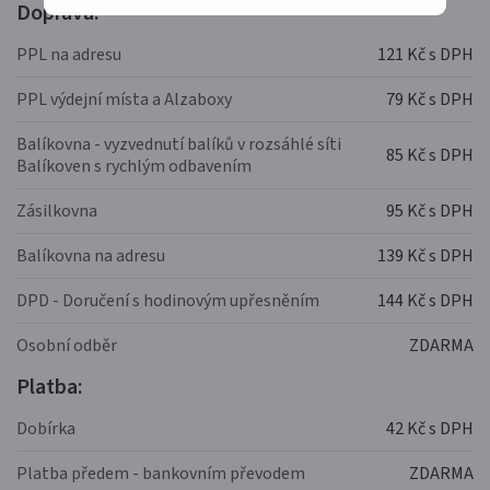
Doprava:
PPL na adresu
121 Kč s DPH
PPL výdejní místa a Alzaboxy
79 Kč s DPH
Balíkovna - vyzvednutí balíků v rozsáhlé síti
85 Kč s DPH
Balíkoven s rychlým odbavením
Zásilkovna
95 Kč s DPH
Balíkovna na adresu
139 Kč s DPH
DPD - Doručení s hodinovým upřesněním
144 Kč s DPH
Osobní odběr
ZDARMA
Platba:
Dobírka
42 Kč s DPH
Platba předem - bankovním převodem
ZDARMA