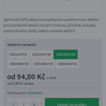
Igelitové LDPE sáčky se samolepicím uzávěrem jsou ideální
pro standardní balení různých tiskovin, příruček, dokladů,
průmyslového zboží, oděvů a mnoho dalších.
Vyberte variantu
50x110+50
220x310+40
250x350+50
300x400+50
350x450+50
400x500+50
od 94,00 Kč
s DPH
od 0,38 Kč
za kus
Dostupnost:
Skladem
PŘIDAT DO KOŠÍKU