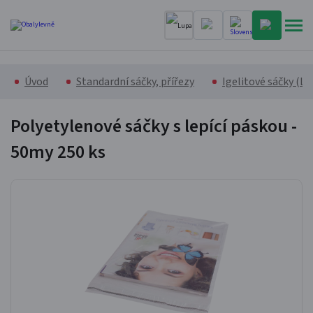
Úvod
Standardní sáčky, přířezy
Igelitové sáčky (L
Polyetylenové sáčky s lepící páskou -
50my
250 ks